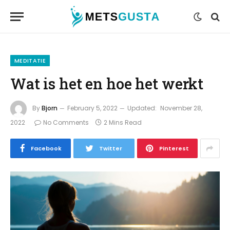
MEDITATIE
Wat is het en hoe het werkt
By
Bjorn
February 5, 2022
Updated:
November 28,
2022
No Comments
2 Mins Read
Facebook
Twitter
Pinterest