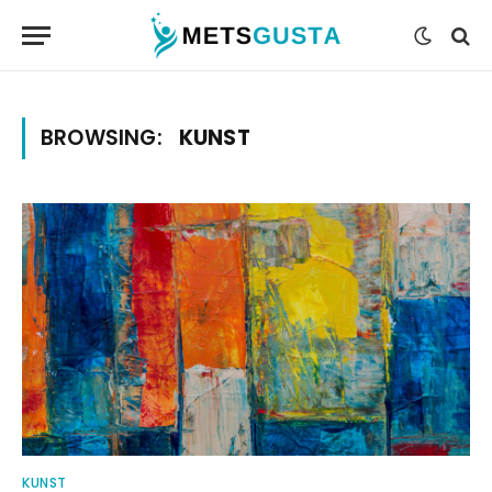
BROWSING:
KUNST
KUNST